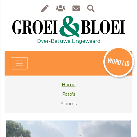
Over-Betuwe Lingewaard
WORD LID
Home
Foto's
Albums